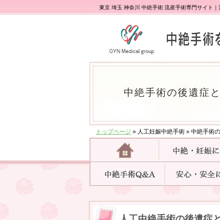
東京 埼玉 神奈川 中絶手術 流産手術専門サイ
中絶手術の後遺症
トップページ
»
人工妊娠中絶手術
»
中絶手術の
人工中絶手術の後遺症