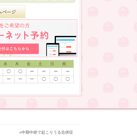
水
木
金
土
日
祝
◯
◯
ー
ー
ー
ー
ー
ー
ー
◯
◯
◯
»中期中絶で起こりうる合併症